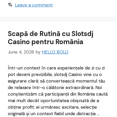
Leave a comment
Scapă de Rutină cu Slotsdj
Casino pentru România
June 4, 2026
by
HELLO BOLO
Într-un context în care experiențele de zi cu zi
pot deveni previzibile, slotsdj Casino vine cu o
asigurare clară: să convertească momentul tău
de relaxare într-o călătorie extraordinară. Noi
conștientizăm că participanții din România caută
mai mult decât oportunitatea obișnuită de a
obține profit; ei urmăresc excitare, selecție
originală și un context fiabil unde distracția …