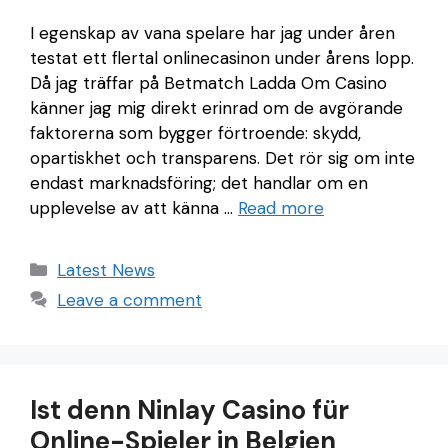
I egenskap av vana spelare har jag under åren
testat ett flertal onlinecasinon under årens lopp.
Då jag träffar på Betmatch Ladda Om Casino
känner jag mig direkt erinrad om de avgörande
faktorerna som bygger förtroende: skydd,
opartiskhet och transparens. Det rör sig om inte
endast marknadsföring; det handlar om en
upplevelse av att känna …
Read more
Categories
Latest News
Leave a comment
Ist denn Ninlay Casino für
Online-Spieler in Belgien