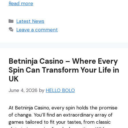
Read more
Categories
Latest News
Leave a comment
Betninja Casino – Where Every
Spin Can Transform Your Life in
UK
June 4, 2026
by
HELLO BOLO
At Betninja Casino, every spin holds the promise
of change. You’ll find an extraordinary array of
games tailored to fit your tastes, from classic