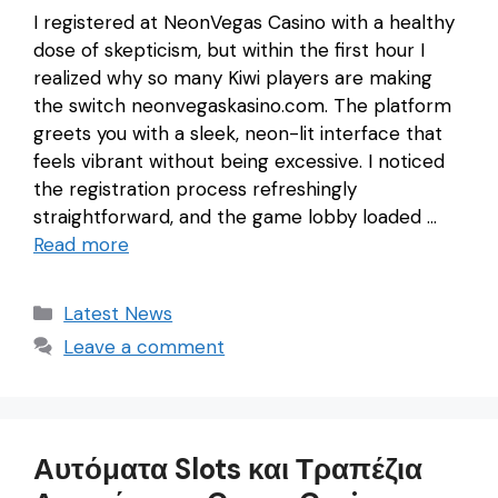
I registered at NeonVegas Casino with a healthy
dose of skepticism, but within the first hour I
realized why so many Kiwi players are making
the switch neonvegaskasino.com. The platform
greets you with a sleek, neon-lit interface that
feels vibrant without being excessive. I noticed
the registration process refreshingly
straightforward, and the game lobby loaded …
Read more
Categories
Latest News
Leave a comment
Αυτόματα Slots και Τραπέζια