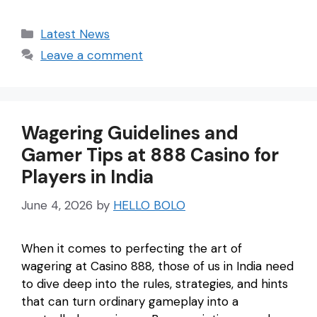
Categories
Latest News
Leave a comment
Wagering Guidelines and
Gamer Tips at 888 Casino for
Players in India
June 4, 2026
by
HELLO BOLO
When it comes to perfecting the art of
wagering at Casino 888, those of us in India need
to dive deep into the rules, strategies, and hints
that can turn ordinary gameplay into a