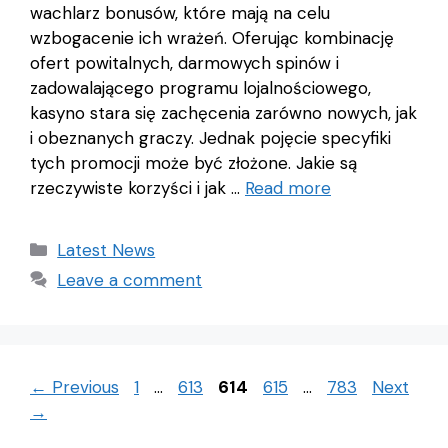
wachlarz bonusów, które mają na celu
wzbogacenie ich wrażeń. Oferując kombinację
ofert powitalnych, darmowych spinów i
zadowalającego programu lojalnościowego,
kasyno stara się zachęcenia zarówno nowych, jak
i obeznanych graczy. Jednak pojęcie specyfiki
tych promocji może być złożone. Jakie są
rzeczywiste korzyści i jak …
Read more
Categories
Latest News
Leave a comment
Page
Page
Page
Page
Page
←
Previous
1
…
613
614
615
…
783
Next
→